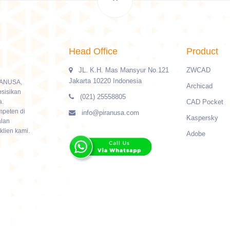
Head Office
Product
JL. K.H. Mas Mansyur No.121
ZWCAD
Jakarta 10220 Indonesia
IRANUSA,
Archicad
sisikan
(021) 25558805
a.
CAD Pocket
mpeten di
info@piranusa.com
Kaspersky
alan
klien kami.
Adobe