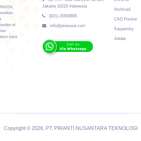
Jakarta 10220 Indonesia
IRANUSA,
Archicad
sisikan
(021) 25558805
a.
CAD Pocket
mpeten di
info@piranusa.com
Kaspersky
alan
klien kami.
Adobe
Copyright © 2026. PT. PIRANTI NUSANTARA TEKNOLOGI