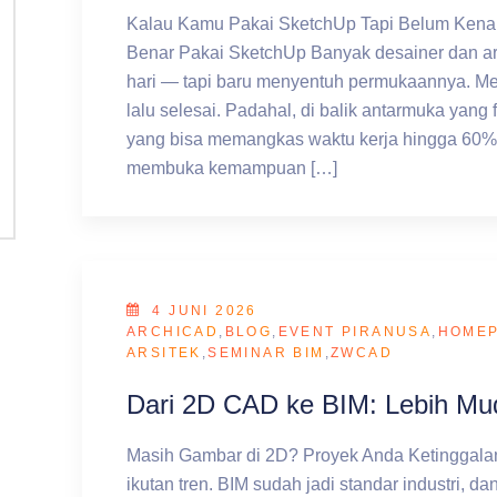
Kalau Kamu Pakai SketchUp Tapi Belum Kenal
Benar Pakai SketchUp Banyak desainer dan a
hari — tapi baru menyentuh permukaannya. Me
lalu selesai. Padahal, di balik antarmuka yang f
yang bisa memangkas waktu kerja hingga 60%,
membuka kemampuan […]
4 JUNI 2026
ARCHICAD
,
BLOG
,
EVENT PIRANUSA
,
HOME
ARSITEK
,
SEMINAR BIM
,
ZWCAD
Dari 2D CAD ke BIM: Lebih Mud
Masih Gambar di 2D? Proyek Anda Ketinggalan
ikutan tren. BIM sudah jadi standar industri, d