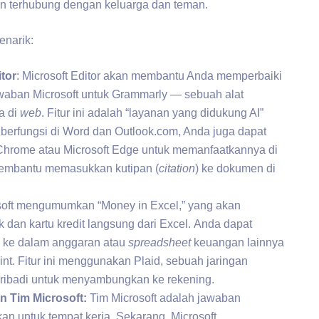
n terhubung dengan keluarga dan teman.
enarik:
tor
: Microsoft Editor akan membantu Anda memperbaiki
jawaban Microsoft untuk Grammarly — sebuah alat
a di
web
. Fitur ini adalah “layanan yang didukung AI”
 berfungsi di Word dan Outlook.com, Anda juga dapat
 Chrome atau Microsoft Edge untuk memanfaatkannya di
 membantu memasukkan kutipan (
citation
) ke dokumen di
osoft mengumumkan “Money in Excel,” yang akan
dan kartu kredit langsung dari Excel. Anda dapat
 ke dalam anggaran atau
spreadsheet
keuangan lainnya
nt. Fitur ini menggunakan Plaid, sebuah jaringan
pribadi untuk menyambungkan ke rekening.
n Tim Microsoft:
Tim Microsoft adalah jawaban
kan untuk tempat kerja. Sekarang, Microsoft