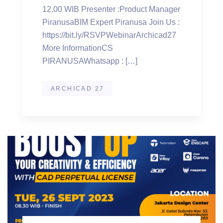
12.00 WIB Presenter :Product Manager
PiranusaBIM Expert Piranusa Join Us :
https://bit.ly/RSVPWebinarArchicad27
More InformationCS
PIRANUSAWhatsapp : […]
ARCHICAD 27