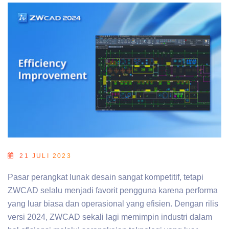
21 JULI 2023
Pasar perangkat lunak desain sangat kompetitif, tetapi
ZWCAD selalu menjadi favorit pengguna karena performa
yang luar biasa dan operasional yang efisien. Dengan rilis
versi 2024, ZWCAD sekali lagi memimpin industri dalam