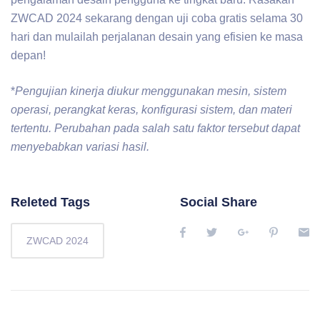
ZWCAD 2024 sekarang dengan uji coba gratis selama 30
hari dan mulailah perjalanan desain yang efisien ke masa
depan!
*
Pengujian kinerja diukur menggunakan mesin, sistem
operasi, perangkat keras, konfigurasi sistem, dan materi
tertentu. Perubahan pada salah satu faktor tersebut dapat
menyebabkan variasi hasil.
Releted Tags
Social Share
ZWCAD 2024