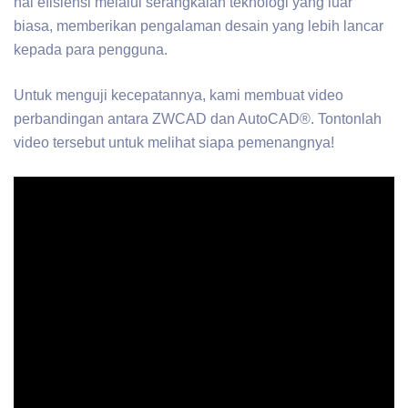
hal efisiensi melalui serangkaian teknologi yang luar
biasa, memberikan pengalaman desain yang lebih lancar
kepada para pengguna.
Untuk menguji kecepatannya, kami membuat video
perbandingan antara ZWCAD dan AutoCAD®. Tontonlah
video tersebut untuk melihat siapa pemenangnya!