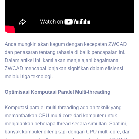
Anda mungkin akan kagum dengan kecepatan ZWCAD
dan penasaran tentang rahasia di balik pencapaian ini.
Dalam artikel ini, kami akan menjelajahi bagaimana
ZWCAD mencapai lonjakan signifikan dalam efisiensi
melalui tiga teknologi.
Optimisasi Komputasi Paralel Multi-threading
Komputasi paralel multi-threading adalah teknik yang
memanfaatkan CPU multi-core dari komputer untuk
menjalankan beberapa thread secara simultan. Saat ini,
banyak komputer dilengkapi dengan CPU multi-core, dan